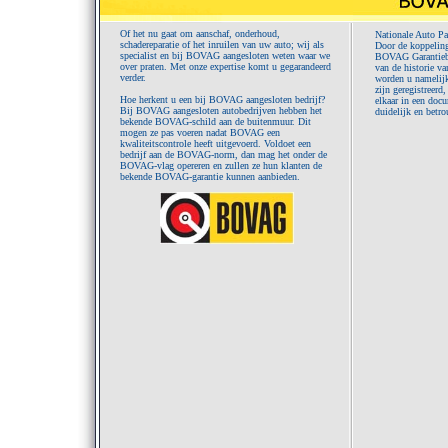
Of het nu gaat om aanschaf, onderhoud,
Nationale Auto Pa
schadereparatie of het inruilen van uw auto; wij als
Door de koppeling
specialist en bij BOVAG aangesloten weten waar we
BOVAG Garantiebe
over praten. Met onze expertise komt u gegarandeerd
van de historie va
verder.
worden u namelijk
zijn geregistreerd
Hoe herkent u een bij BOVAG aangesloten bedrijf?
elkaar in een doc
Bij BOVAG aangesloten autobedrijven hebben het
duidelijk en betro
bekende BOVAG-schild aan de buitenmuur. Dit
mogen ze pas voeren nadat BOVAG een
kwaliteitscontrole heeft uitgevoerd. Voldoet een
bedrijf aan de BOVAG-norm, dan mag het onder de
BOVAG-vlag opereren en zullen ze hun klanten de
bekende BOVAG-garantie kunnen aanbieden.