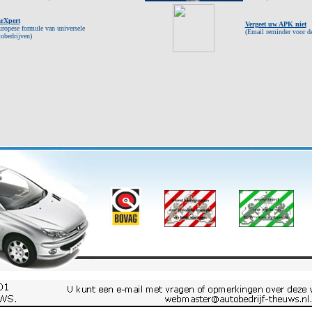
rXpert
Vergeet uw APK niet
uropese formule van universele
(Email reminder voor d
tobedrijven)