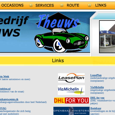
LeasePlan
to Week
(nederlandstalige uitgeb
et laatste autonieuws en meer)
routeplanner)
ViaMichelin
toblog.nl
(engelstalige uitgebreid
utonieuws van de straat)
routeplanner)
DHL for you
nhangwagens.tk
(DHL verzendservice vo
anhangwagenverhuurders door heel Nederland)
pakjes)
OVAG
Boetebase
ranchorganisatie die zich bezig
(overtredingen en de bi
ud met mobiliteit)
sancties)