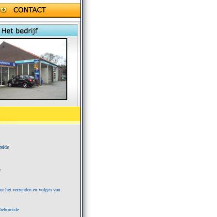
reide
e
or het verzenden en volgen van
jbehorende