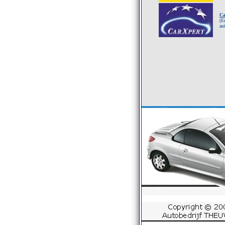
Ca
(E
au