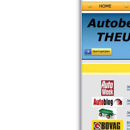
Au
(h
Au
(a
Aa
(a
B
(b
ho